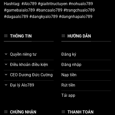
Hashtag: #Alo789 #giaitritructuyen #nohualo789
#gamebaialo789 #bancaalo789 #trangchualo789
#dagaalo789 #dangkyalo789 #dangnhapalo789
THÔNG TIN
HƯỚNG DẪN
Quyền riêng tư
Đăng ký
Điều khoản điều kiện
Đăng nhập
CEO Dương Đức Cường
Nạp tiền
Đại lý Alo789
Rút tiền
Tải app
CHỨNG NHẬN
THANH TOÁN