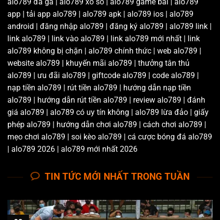
alo789 đá gà | alo789 xổ số | alo789 game bài | alo789
app | tải app alo789 | alo789 apk | alo789 ios | alo789
android | đăng nhập alo789 | đăng ký alo789 | alo789 link |
link alo789 | link vào alo789 | link alo789 mới nhất | link
alo789 không bị chặn | alo789 chính thức | web alo789 |
website alo789 | khuyến mãi alo789 | thưởng tân thủ
alo789 | ưu đãi alo789 | giftcode alo789 | code alo789 |
nạp tiền alo789 | rút tiền alo789 | hướng dẫn nạp tiền
alo789 | hướng dẫn rút tiền alo789 | review alo789 | đánh
giá alo789 | alo789 có uy tín không | alo789 lừa đảo | giấy
phép alo789 | hướng dẫn chơi alo789 | cách chơi alo789 |
mẹo chơi alo789 | soi kèo alo789 | cá cược bóng đá alo789
| alo789 2026 | alo789 mới nhất 2026
TIN TỨC MỚI NHẤT TRONG TUẦN