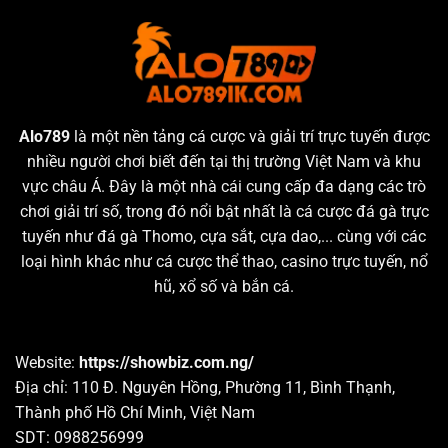
Alo789
là một nền tảng cá cược và giải trí trực tuyến được
nhiều người chơi biết đến tại thị trường Việt Nam và khu
vực châu Á. Đây là một nhà cái cung cấp đa dạng các trò
chơi giải trí số, trong đó nổi bật nhất là cá cược đá gà trực
tuyến như đá gà Thomo, cựa sắt, cựa dao,... cùng với các
loại hình khác như cá cược thể thao, casino trực tuyến, nổ
hũ, xổ số và bắn cá.
Website:
https://showbiz.com.ng/
Địa chỉ: 110 Đ. Nguyên Hồng, Phường 11, Bình Thạnh,
Thành phố Hồ Chí Minh, Việt Nam
SDT: 0988256999