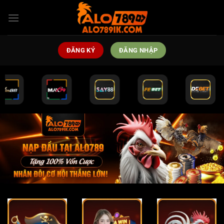
Bỏ
qua
nội
dung
ĐĂNG KÝ
ĐĂNG NHẬP